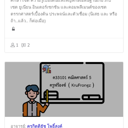
ศึกษา เซต ความรู้เบื้องต้นและสัญลักษณ์พื้นฐานเกี่ยวกับ
เซต ยูเนียน อินเตอร์เซกชัน และ
คอมพลีเมนต์ของเซต
ตรรกศาสตร์เบื้องต้น ประพจน์และตัวเชื่อม (นิเสธ และ หรือ
ถ้า...แล้ว... ก็ต่อเมื่อ)
1
2
อาจารย์:
ครูกิตติธัช โพธิ์สงค์