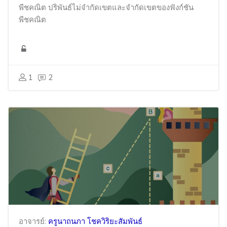
พีชคณิต ปริพันธ์ไม่จำกัดเขตและจำกัดเขตของฟังก์ชัน
พีชคณิต
1
2
อาจารย์:
ครูนาถนภา โชควิริยะสัมพันธ์